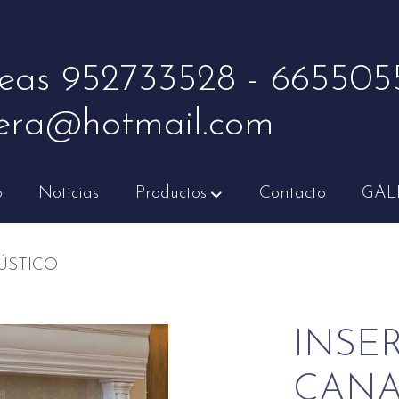
eas 952733528 - 665505
era@hotmail.com
o
Noticias
Productos
Contacto
GAL
ÚSTICO
INSE
CANA