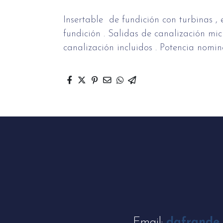
Insertable de fundición con turbinas 
fundición . Salidas de canalización mic
canalización incluidos . Potencia nomi
Email:
dafrande