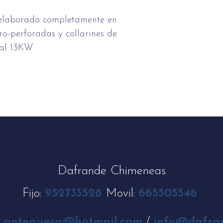
, elaborado completamente en
ro-perforadas y collarines de
nal 13KW
Dafrande Chimeneas
Fijo:
952733528
Movil:
665505546
_antequera@hotmail.com
/
info@dafra