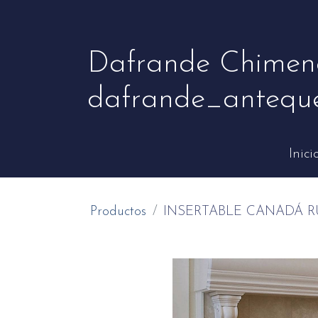
Dafrande Chimen
dafrande_antequ
Inici
Productos
INSERTABLE CANADÁ R