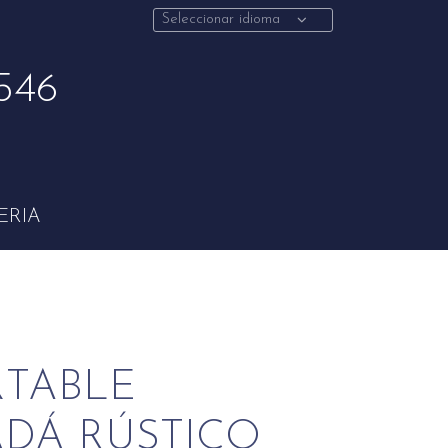
Seleccionar idioma
546
ERIA
RTABLE
DÁ RÚSTICO