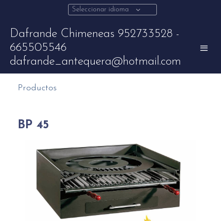
Seleccionar idioma
Dafrande Chimeneas 952733528 -
665505546
dafrande_antequera@hotmail.com
Productos
BP 45