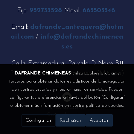
Fijo:
952733528
Movil:
665505546
Email:
dafrande_antequera@hotm
ail.com
/
info@dafrandechimenea
s.es
Calle Extremadura, Parcela D Nave B11
PEAN, CP 29200, Antequera (Málaga)
DAFRANDE CHIMENEAS
utiliza cookies propias y
terceros para obtener datos estadísticos de la navegación
de nuestros usuarios y mejorar nuestros servicios. Puedes
configurar tus preferencias a través del botón “Configurar”
o obtener más información en nuestra
política de cookies
.
Política de cookies
Gestión de cookies
Configurar
Rechazar
Aceptar